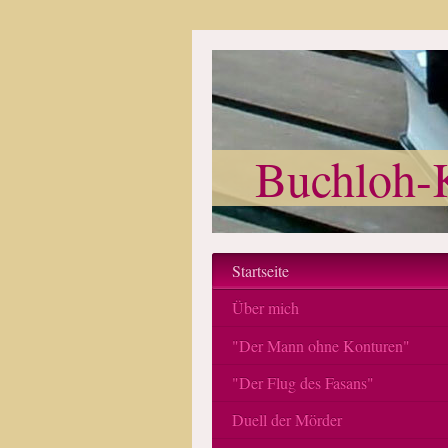
Buchloh-
Startseite
Über mich
"Der Mann ohne Konturen"
"Der Flug des Fasans"
Duell der Mörder